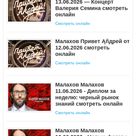
13.06.2026 — Концерт
Валерия Семина смотреть
онлайн
Смотреть онлайн
Малахов Привет Ąñдpей от
12.06.2026 смотреть
онлайн
Смотреть онлайн
Малахов Малахов
11.06.2026 - Диплом за
неделю: черный рынок
знаний смотреть онлайн
Смотреть онлайн
Малахов Малахов