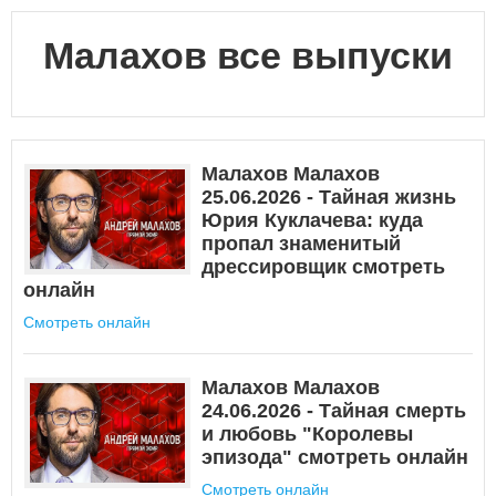
Малахов все выпуски
Малахов Малахов
25.06.2026 - Тайная жизнь
Юрия Куклачева: куда
пропал знаменитый
дрессировщик смотреть
онлайн
Смотреть онлайн
Малахов Малахов
24.06.2026 - Тайная смерть
и любовь "Королевы
эпизода" смотреть онлайн
Смотреть онлайн