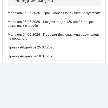
Последние выпуски
Малахов 06.08.2026 - Уроки соблазна: бизнес на чувствах
Малахов 05.08.2026 - Как дожить до 120 лет? Четыре
секретных способа
Малахов 04.08.2026 - Перевал Дятлова: куда ведут следы
из прошлого
Привет Ąñдpей от 25.07.2026
Привет Ąñдpей от 18.07.2026
Малахов 15.07.2026 - Впервые! Неизвестные записи
Анны Герман
Малахов 14.07.2026 - Бут. Виктор Бут
Малахов 13.07.2026 - Заманила на "работу": ловушка для
россиян
Привет Ąñдpей от 11.07.2026