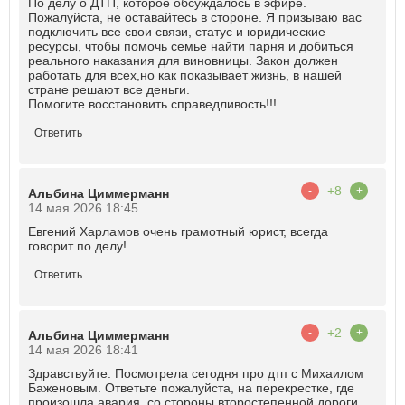
По делу о ДТП, которое обсуждалось в эфире.
Пожалуйста, не оставайтесь в стороне. Я призываю вас
подключить все свои связи, статус и юридические
ресурсы, чтобы помочь семье найти парня и добиться
реального наказания для виновницы. Закон должен
работать для всех,но как показывает жизнь, в нашей
стране решают все деньги.
Помогите восстановить справедливость!!!
Ответить
+8
-
+
Альбина Циммерманн
14 мая 2026 18:45
Евгений Харламов очень грамотный юрист, всегда
говорит по делу!
Ответить
+2
-
+
Альбина Циммерманн
14 мая 2026 18:41
Здравствуйте. Посмотрела сегодня про дтп с Михаилом
Баженовым. Ответьте пожалуйста, на перекрестке, где
произошла авария, со стороны второстепенной дороги,