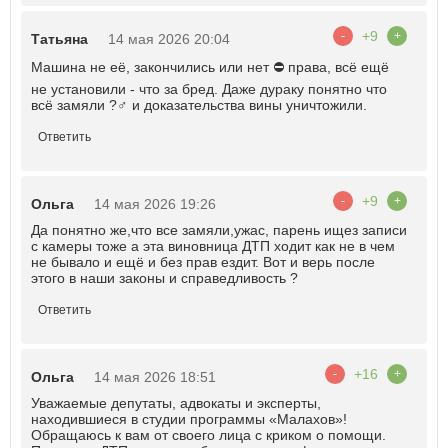
+9
-
+
Татьяна
14 мая 2026 20:04
Машина не её, закончились или нет ⛔ права, всё ещё
не установили - что за бред. Даже дураку понятно что
всё замяли ?‍♂️ и доказательства вины уничтожили.
Ответить
+9
-
+
Ольга
14 мая 2026 19:26
Да понятно же,что все замяли,ужас, парень ищез записи
с камеры тоже а эта виновница ДТП ходит как не в чем
не бывало и ещё и без прав ездит. Вот и верь после
этого в наши законы и справедливость ?
Ответить
+16
-
+
Ольга
14 мая 2026 18:51
Уважаемые депутаты, адвокаты и эксперты,
находившиеся в студии программы «Малахов»!
Обращаюсь к вам от своего лица с криком о помощи.