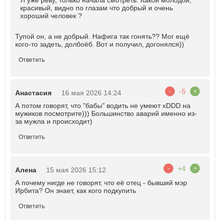
Я уже реву, только начала смотреть. Какой молодой,
красивый, видно по глазам что добрый и очень
хороший человек ?
Тупой он, а не добрый. Нафига так гонять?? Мог ещё
кого-то задеть, долбоёб. Вот и получил, догонялся))
Ответить
-5
-
+
Анастасия
16 мая 2026 14:24
А потом говорят, что "бабы" водить не умеют xDDD на
мужиков посмотрите))) Большинство аварий именно из-
за мужла и происходит)
Ответить
+4
-
+
Алена
15 мая 2026 15:12
А почему нигде не говорят, что её отец - бывший мэр
Ирбита? Он знает, как кого подкупить
Ответить