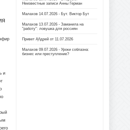
Неизвестные записи Анны Герман
Малахов 14.07.2026 - Бут. Виктор Бут
ия
Малахов 13.07.2026 - Заманила на
"работу": ловушка для россиян
 эфир
Привет Ąñдpей от 11.07.2026
Малахов 09.07.2026 - Уроки соблазна:
бизнес или преступление?
ь и
от
о
ло
орый
ным
оего