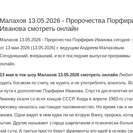
Малахов 13.05.2026 - Пророчества Порфир
Иванова смотреть онлайн
Малахов 13.05.2026 - Пророчества Порфирия Иванова сегодня:
от 13 мая 2026 (13.05.2026) с ведущим Андреем Малаховым.
Сегодняшний, вчерашний, и все последние выпуски программы
онлайн.
13 мая в ток шоу Малахов 13.05.2026 смотреть онлайн
Любит
дить босиком по снегу, не курить и не употреблять алкоголь. В
и пути к долголетию Порфирия Иванова. Спустя десятилетия ег
ванову ехали со всех концов СССР. Когда в апреле 1983-го ста
 Ореховку началось настоящее паломничество. Но время так и не
нова. Одни видят в нем едва ли не вторую Вангу, пророка, кот
обытия. Другие называют старца шарлатаном и психически боль
ой сути. А третьи просто берут фрагменты его идей в основу св