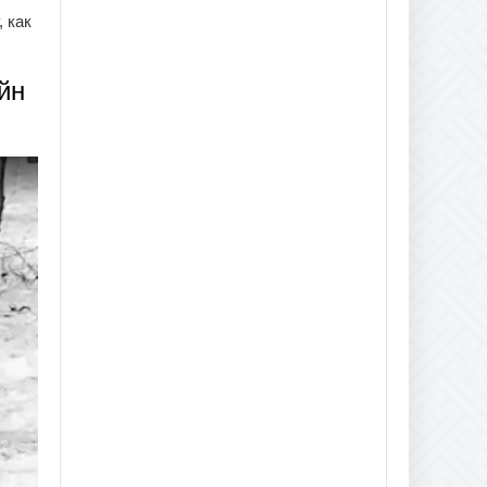
 как
йн