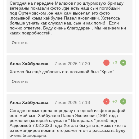
Сегодня на передаче Малахов про штурмовую бригаду
ветераны показали фото .где есть наш сын погибшый
под Ортемовском .он нам сам выселал это фото
.позывной крым хайбулае Павел яковливич. Хотелось
больше узнать как служил наш сын и как погиб . Если
пожно ответьте. Буду очень благодарен . Мы незнаем ни
каких подробностей.
Ответить
+3
-
+
Алла Хайбулаева
7 мая 2026 17:20
Хотела бы ещё добавить его позывной был "Крым"
Ответить
+2
-
+
Алла Хайбулаева
7 мая 2026 17:18
Сегодня посмотрела передачу на одной из фотографий
есть мой сын Хайбулаев Павел Яковлевич,1984 года
рожления,который служил в " Ветеранах ",погиб под
Авдеевкой 7.02.2023 года.Хотела бы узнать,может кто то
из командиров помнит его,может что-то рассказать.Буду
очень благодарна.