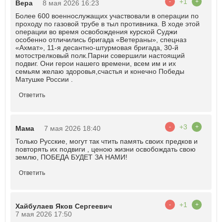
+1
-
+
Вера
8 мая 2026 16:23
Более 600 военнослужащих участвовали в операции по
проходу по газовой трубе в тыл противника. В ходе этой
операции во время освобождения курской Суджи
особенно отличились бригада «Ветераны», спецназ
«Ахмат», 11-я десантно-штурмовая бригада, 30-й
мотострелковый полк.Парни совершили настоящий
подвиг. Они герои нашего времени, всем им и их
семьям желаю здоровья,счастья и конечно Победы
Матушке России .
Ответить
+3
-
+
Мама
7 мая 2026 18:40
Только Русские, могут так чтить память своих предков и
повторять их подвиги , ценою жизни освобождать свою
землю, ПОБЕДА БУДЕТ ЗА НАМИ!
Ответить
+1
-
+
Хайбулаев Яков Сергеевич
7 мая 2026 17:50