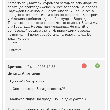
Когда жила у Матери Муромова загадила всю квартиру
вплоть до прокладок женских. Все валялось. За слепой
Надеждой Семеновной не ухаживала. У нее не все в
порядке с головой... Вот и сына не сберегла...Все время
у Михаила требовала денег. Премудрая Веранда...
То налысо острегется,то еще что-то отмочит. Знаем мы
эту Веранду... Несчастная женщина... Не жалейте
ее...Звездой решила стать! Из приживалки в звезду
потянула... И денег заработала на телеканале... Вот
такая история...
Ольга
Ответить
+1
-
+
Зритель
7 мая 2026 12:33
Цитата: Анастасия
Цитата: Смотрящий
Опять повтор! Вы издеваетесь?!
Малахов видать на праздники на дачу укатал))
Тяжело наверное каждый день юбилеи снимать:)))