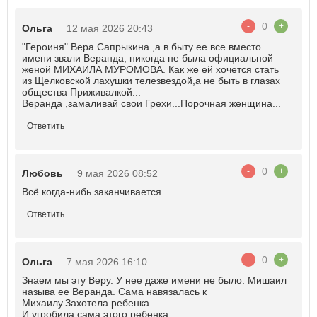
0
-
+
Ольга
12 мая 2026 20:43
"Героиня" Вера Сапрыкина ,а в быту ее все вместо
имени звали Веранда, никогда не была официальной
женой МИХАИЛА МУРОМОВА. Как же ей хочется стать
из Щелковской лахушки телезвездой,а не быть в глазах
общества Приживалкой...
Веранда ,замаливай свои Грехи...Порочная женщина...
Ответить
0
-
+
Любовь
9 мая 2026 08:52
Всё когда-нибь заканчивается.
Ответить
0
-
+
Ольга
7 мая 2026 16:10
Знаем мы эту Веру. У нее даже имени не было. Мишаил
называ ее Веранда. Сама навязалась к
Михаилу.Захотела ребенка.
И угробила сама этого ребенка...