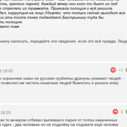
ть, крепких парней. Каждый вечер они кого то бьют из под
е стреляли из травмата. Приехала полиция и всё решила.
дел, коррупция на лицо.Удивлён, что только сейчас выходит все
ших,эта толпа тоже поджедает.Бастрыкину туда бы
ть полицию.
вато там.
кину написать, передайте эти сведения, если это всë правда. Люд
+2
6 19:02
ое охранники хамы не русские грубияны драчуны унижают людей -
о позволил им чистить кошельки людей Вымогать и решать кому
0
 18:25
Как то вечером отбивал выпившего парня от толпы накаченных
е один - два человека но не подалёку на подхвате ещё человек