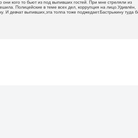
р они кого то бьют из под выпивших гостей. При мне стреляли из
ешила. Полицейские в теме всех дел, коррупция на лицо.Удивлён,
ужу. И девчат выпивших,эта толпа тоже поджедает.Бастрыкину туда 