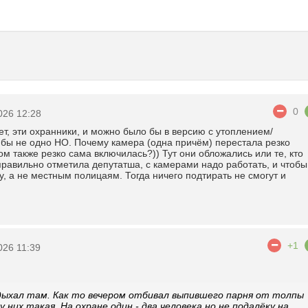
0
026 12:28
ет, эти охранники, и можно было бы в версию с утоплением/
 бы не одно НО. Почему камера (одна причëм) перестала резко
том также резко сама включилась?)) Тут они обложались или те, кто
 правильно отметила депутатша, с камерами надо работать, и чтобы
, а не местным полицаям. Тогда ничего подтирать не смогут и
+1
026 11:39
дыхал там. Как то вечером отбивал выпившего парня от толпы
 них такая. На охране один - два человека но не подалёку на