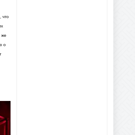
, что
их
м же
ю о
т