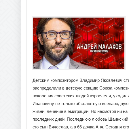
Детским композитором Владимир Яковлевич стал
распределили в детскую секцию Союза композит
поколения советских людей взрослели, уходил
Ивановичу не только абсолютную всенародную с
жизни, лечение в эмиграции. Но несмотря ни н
последних дней. Последнюю любовь Шаинский вс
его сын Вячеслав, а в 66 дочка Аня. Сегодня ег