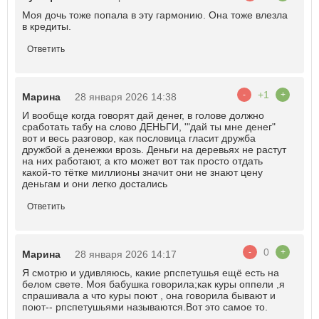
Моя дочь тоже попала в эту гармонию. Она тоже влезла
в кредиты.
Ответить
+1
-
+
Марина
28 января 2026 14:38
И вообще когда говорят дай денег, в голове должно
сработать табу на слово ДЕНЬГИ, '"дай ты мне денег"
вот и весь разговор, как пословица гласит дружба
дружбой а денежки врозь. Деньги на деревьях не растут
на них работают, а кто может вот так просто отдать
какой-то тётке миллионы значит они не знают цену
деньгам и они легко достались
Ответить
0
-
+
Марина
28 января 2026 14:17
Я смотрю и удивляюсь, какие рпспетушья ещё есть на
белом свете. Моя бабушка говорила;как куры оппели ,я
спрашивала а что куры поют , она говорила бывают и
поют-- рпспетушьями называются.Вот это самое то.