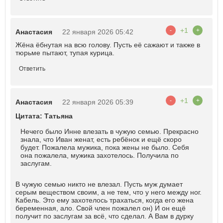
+1
-
+
Анастасия
22 января 2026 05:42
Жëна ëбнутая на всю голову. Пусть еë сажают и также в
тюрьме пытают, тупая курица.
Ответить
+1
-
+
Анастасия
22 января 2026 05:39
Цитата: Татьяна
Нечего было Инне влезать в чужую семью. Прекрасно
знала, что Иван женат, есть ребёнок и ещё скоро
будет. Пожалела мужика, пока жены не было. Себя
она пожалела, мужика захотелось. Получила по
заслугам.
В чужую семью никто не влезал. Пусть муж думает
серым веществом своим, а не тем, что у него между ног.
Кабель. Это ему захотелось трахаться, когда его жена
беременная, ало. Свой член пожалел он) И он ещё
получит по заслугам за всë, что сделал. А Вам в дурку