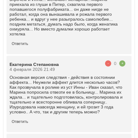
приехала из глуши в Питер, схватила первого
попавшегося полуфабриката... он даже нигде не
работал, когда она вынашивала и рожала первого
ребенка... и вдруг у нее разыгралось самолюбие...
поздняк метаться, думать надо было, когда женатика
охмуряла... Но вместо думалки хорошо работает
хотелка
Ответить
0
-
+
Екатерина Степановна
4 февраля 2026 21:49
Основная версия следствия - действия в состоянии
аффекта... Неужели аффект длится несколько часов?
Как прозвучала в ролике из уст Инны - Иван сказал, что
Марина попросила отвезти ее в больницу... Марина их
ждала... и тщательно подготовилась, контролировала и
тщательно и всесторонне обливала соперницу..
Изуродовала навсегда женщину, и ей грозит 3 года
условно.. А что, так и другим теперь можно?
Ответить