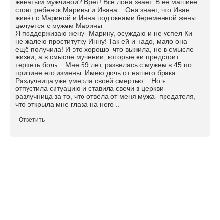
женатым мужчиной? Врёт! Все лона знает. В ее машине
стоит ребенок Марины и Ивана... Она знает, что Иван
живёт с Мариной и Инна под окнами беременной жены
целуется с мужем Марины
Я поддерживаю жену- Марину, осуждаю и не успел Ки
не жалею проститутку Инну! Так ей и надо, мало она
ещё получила! И это хорошо, что выжила, не в смысле
жизни, а в смысле мучений, которые ей предстоит
терпеть боль... Мне 69 лет, развелась с мужем в 45 по
причине его измены. Имею дочь от нашего брака.
Разлучница уже умерла своей смертью... Но я
отпустила ситуацию и ставила свечи в церкви
разлучница за то, что отвела от меня мужа- предателя,
что открыла мне глаза на него ..
Ответить