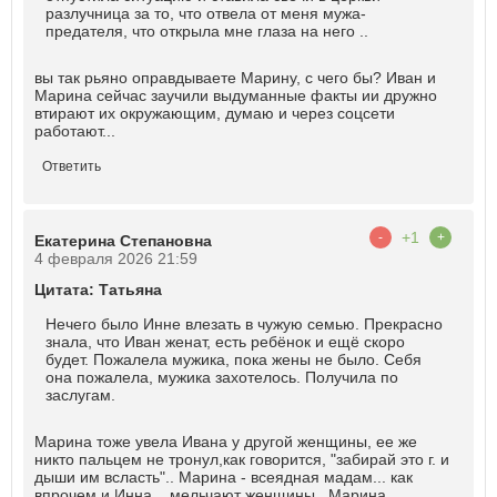
разлучница за то, что отвела от меня мужа-
предателя, что открыла мне глаза на него ..
вы так рьяно оправдываете Марину, с чего бы? Иван и
Марина сейчас заучили выдуманные факты ии дружно
втирают их окружающим, думаю и через соцсети
работают...
Ответить
+1
-
+
Екатерина Степановна
4 февраля 2026 21:59
Цитата: Татьяна
Нечего было Инне влезать в чужую семью. Прекрасно
знала, что Иван женат, есть ребёнок и ещё скоро
будет. Пожалела мужика, пока жены не было. Себя
она пожалела, мужика захотелось. Получила по
заслугам.
Марина тоже увела Ивана у другой женщины, ее же
никто пальцем не тронул,как говорится, "забирай это г. и
дыши им всласть".. Марина - всеядная мадам... как
впрочем и Инна... мельчают женщины...Марина