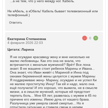
...а не тем, что у него между ног. Кабель.
Не кАбель, а кОбель! Кабель бывает телевизионный или
телефонный.)
Ответить
0
-
+
Екатерина Степановна
4 февраля 2026 22:03
Цитата: Лариса
Я не осуждаю красавицу жену и мне нисколько не
жалко любовницы. Как это она не знала, что
встречается с женатым мужчиной? Врёт! Все лона
знает. В ее машине стоит ребенок Марины и Ивана...
Она знает, что Иван живёт с Мариной и Инна под
окнами беременной жены целуется с мужем Марины
Я поддерживаю жену- Марину, осуждаю и не успел Ки
не жалею проститутку Инну! Так ей и надо, мало она
ещё получила! И это хорошо, что выжила, не в смысле
жизни, а в смысле мучений, которые ей предстоит
терпеть боль... Мне 69 лет, развелась с мужем в 45 по
причине его измены. Имею дочь от нашего брака.
Разлучница уже умерла своей смертью... Но я
отпустила ситуацию и ставила свечи в церкви