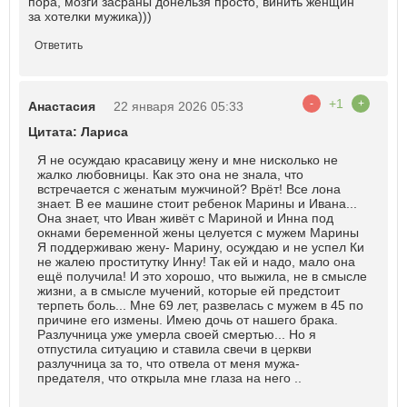
пора, мозги засраны донельзя просто, винить женщин
за хотелки мужика)))
Ответить
+1
-
+
Анастасия
22 января 2026 05:33
Цитата: Лариса
Я не осуждаю красавицу жену и мне нисколько не
жалко любовницы. Как это она не знала, что
встречается с женатым мужчиной? Врёт! Все лона
знает. В ее машине стоит ребенок Марины и Ивана...
Она знает, что Иван живёт с Мариной и Инна под
окнами беременной жены целуется с мужем Марины
Я поддерживаю жену- Марину, осуждаю и не успел Ки
не жалею проститутку Инну! Так ей и надо, мало она
ещё получила! И это хорошо, что выжила, не в смысле
жизни, а в смысле мучений, которые ей предстоит
терпеть боль... Мне 69 лет, развелась с мужем в 45 по
причине его измены. Имею дочь от нашего брака.
Разлучница уже умерла своей смертью... Но я
отпустила ситуацию и ставила свечи в церкви
разлучница за то, что отвела от меня мужа-
предателя, что открыла мне глаза на него ..