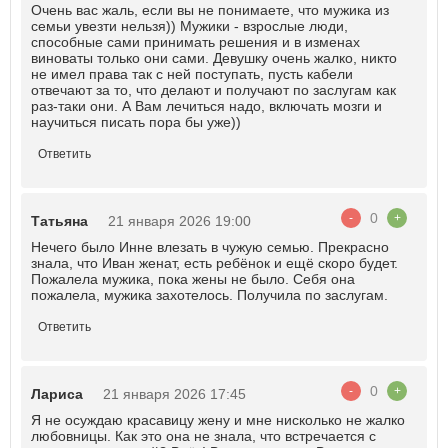
Очень вас жаль, если вы не понимаете, что мужика из
семьи увезти нельзя)) Мужики - взрослые люди,
способные сами принимать решения и в изменах
виноваты только они сами. Девушку очень жалко, никто
не имел права так с ней поступать, пусть кабели
отвечают за то, что делают и получают по заслугам как
раз-таки они. А Вам лечиться надо, включать мозги и
научиться писать пора бы уже))
Ответить
0
-
+
Татьяна
21 января 2026 19:00
Нечего было Инне влезать в чужую семью. Прекрасно
знала, что Иван женат, есть ребёнок и ещё скоро будет.
Пожалела мужика, пока жены не было. Себя она
пожалела, мужика захотелось. Получила по заслугам.
Ответить
0
-
+
Лариса
21 января 2026 17:45
Я не осуждаю красавицу жену и мне нисколько не жалко
любовницы. Как это она не знала, что встречается с