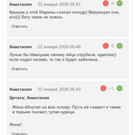
0
-
+
Анастасия
22 января 2026 05:57
Крышак у этой Марины съехал походу) Верующая она,
ага))) Богу такие не нужны.
Ответить
0
-
+
Анастасия
22 января 2026 05:46
Лучше бы Иванушке своему яйца отрубила, идиотка))
если ходил налево, то так и будет, кабелина.
Ответить
+1
-
+
Анастасия
22 января 2026 05:43
Цитата: Анастасия
Жëна ëбнутая на всю голову. Пусть еë сажают и также
в тюрьме пытают, тупая курица.
Жена*
Ответить