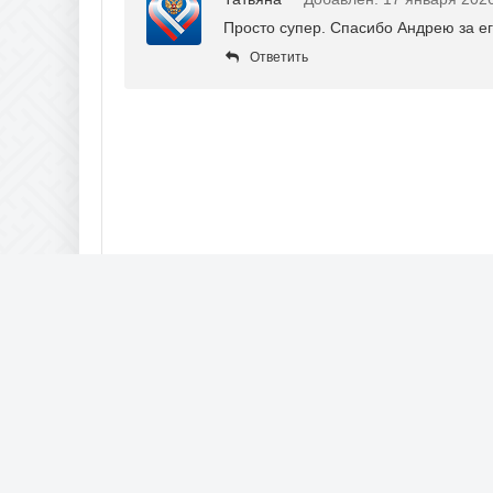
Просто супер. Спасибо Андрею за е
Ответить
2025.
Малахов
/
Турецкие драмы онлайн
Контент берется из открытых источников. Неофициальный