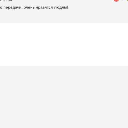
го передачи, очень нравятся людям!
 сайт передачи. Авторские права на передачу принадлежат каналу «Россия 