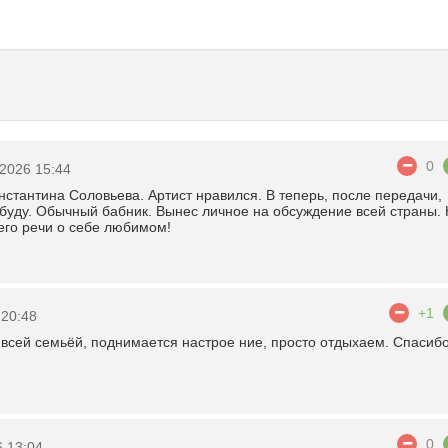
0
2026 15:44
стантина Соловьева. Артист нравился. В теперь, после передачи,
 буду. Обычный бабник. Вынес личное на обсуждение всей страны.
его речи о себе любимом!
+1
 20:48
 всей семьёй, поднимается настрое ние, просто отдыхаем. Спасиб
0
 13:04