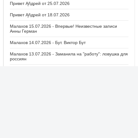
Привет Ąñдpей от 25.07.2026
Привет Ąñдpей от 18.07.2026
Малахов 15.07.2026 - Впервые! Неизвестные записи
Анны Герман
Малахов 14.07.2026 - Бут. Виктор Бут
Малахов 13.07.2026 - Заманила на "работу": ловушка для
россиян
Привет Ąñдpей от 11.07.2026
Малахов 09.07.2026 - Уроки соблазна: бизнес или
преступление?
Малахов 08.07.2026 - Звезда "Холопа" в монастыре
Малахов все выпуски смотреть онлайн
Неофициальный сайт передачи. Авторские права на передачу